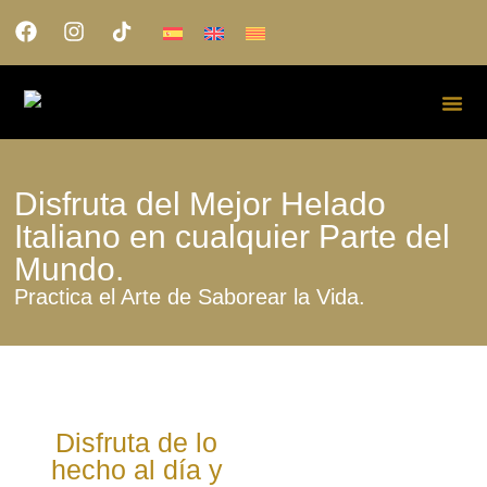
Disfruta del Mejor Helado
Italiano en cualquier Parte del
Mundo.
Practica el Arte de Saborear la Vida.
Disfruta de lo
hecho al día y